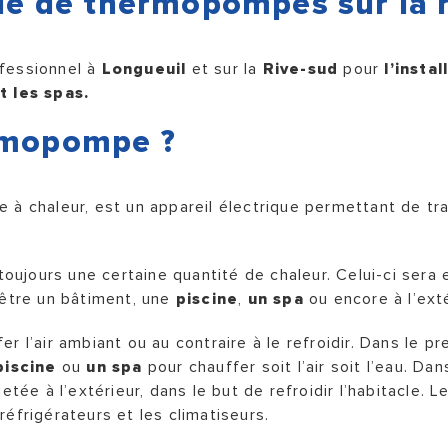
que de thermopompes sur la 
ofessionnel à
Longueuil
et sur la
Rive-sud
pour
l’insta
t les spas.
ermopompe ?
 à chaleur, est un appareil électrique permettant de tran
 toujours une certaine quantité de chaleur. Celui-ci sera 
 être un bâtiment, une
piscine
,
un spa
ou encore à l’exté
r l’air ambiant ou au contraire à le refroidir. Dans le p
piscine
ou
un spa
pour chauffer soit l’air soit l’eau. Da
etée à l’extérieur, dans le but de refroidir l’habitacle. 
réfrigérateurs et les climatiseurs.