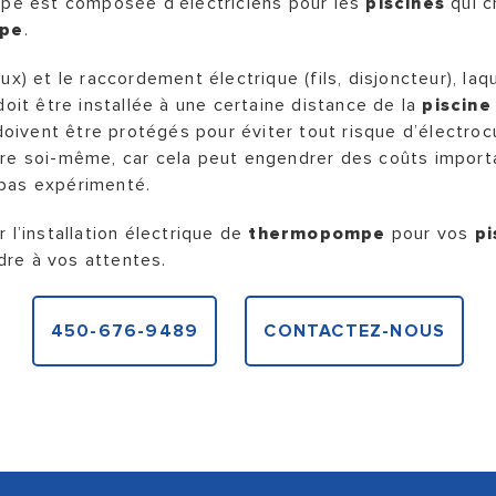
uipe est composée d’électriciens pour les
piscines
qui c
pe
.
aux) et le raccordement électrique (fils, disjoncteur), l
oit être installée à une certaine distance de la
piscine
 doivent être protégés pour éviter tout risque d’électrocu
s faire soi-même, car cela peut engendrer des coûts impor
 pas expérimenté.
 l’installation électrique de
thermopompe
pour vos
pi
dre à vos attentes.
450-676-9489
CONTACTEZ-NOUS